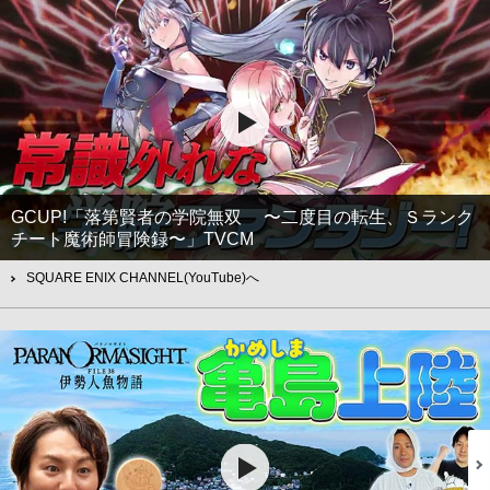
GCUP!「落第賢者の学院無双 〜二度目の転生、Ｓランク
チート魔術師冒険録〜」TVCM
SQUARE ENIX CHANNEL(YouTube)へ