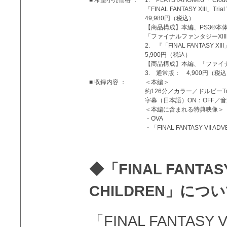
■ 希望小売価格 ：
1. PLAYSTATION®3『“Clo
「FINAL FANTASY XIII」Trial
49,980円（税込）
【商品構成】本編、PS3®本体（“C
「ファイナルファンタジーXII
2. 『「FINAL FANTASY XIII」
5,900円（税込）
【商品構成】本編、「ファイナ
3. 通常版： 4,900円（税
■ 収録内容 ：
＜本編＞
約126分／カラー／ドルビーTr
字幕（日本語）ON：OFF／
＜本編に含まれる特典映像＞
・OVA
・「FINAL FANTASY VII
◆「FINAL FANTASY
CHILDREN」につ
「FINAL FANTASY 